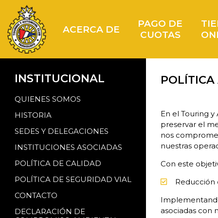
PAGO DE
TI
ACERCA DE
CUOTAS
ON
INSTITUCIONAL
POLÍTICA
QUIENES SOMOS
En el Touring 
HISTORIA
preservar el me
SEDES Y DELEGACIONES
nos compromete
nuestras operac
INSTITUCIONES ASOCIADAS
POLÍTICA DE CALIDAD
Con este objeti
POLÍTICA DE SEGURIDAD VIAL
Reducción 
CONTACTO
Implementando 
asociadas con n
DECLARACIÓN DE