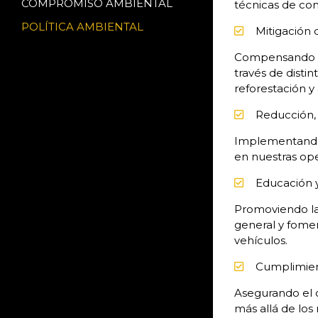
COMPROMISO AMBIENTAL
técnicas de co
POLÍTICA AMBIENTAL
Mitigación 
Compensando el
través de disti
reforestación y
Reducción, r
Implementando p
en nuestras ope
Educación 
Promoviendo la
general y fomen
vehículos.
Cumplimien
Asegurando el c
más allá de los