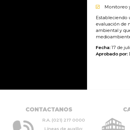
Monitoreo 
Estableciendo 
evaluación de 
ambiental y que
medioambiente 
Fecha:
17 de jul
Aprobado por:
D
CONTACTANOS
C
R.A. (021) 217 0000
Líneas de auxilio: