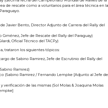
guay (décima fecha del Campeonato Mundial de Rallies de la
rea de rescate como a voluntarios para el área técnica en l
 Paraguayo.
de Javier Bento, Director Adjunto de Carrera del Rally del
o Giménez, Jefe de Rescate del Rally del Paraguay)
lardi, Oficial Técnico del TACPy)
a, trataron los siguientes tópicos:
argo de Sabino Ramirez, Jefe de Escrutinio del Rally del
 (Sabino Ramirez)
ico (Sabino Ramirez / Fernando Lempke [Adjunto al Jefe de
y verificación de las mismas (Sol Molas & Joaquina Molas
 Lempke]