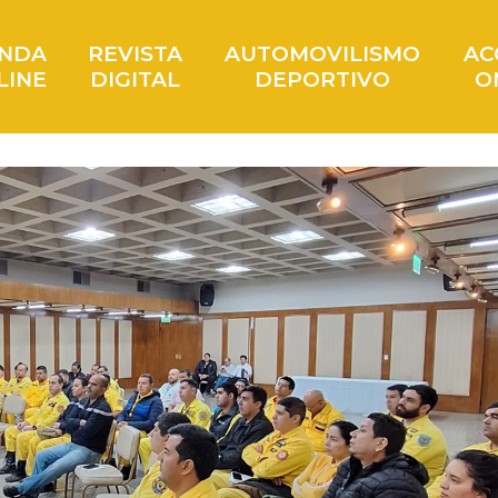
ENDA
REVISTA
AUTOMOVILISMO
AC
LINE
DIGITAL
DEPORTIVO
O