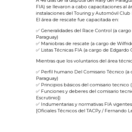
A 46 días de la disputa del Rally del Para
FIA) se llevaron a cabo capacitaciones al á
instalaciones del Touring y Automóvil Club
El área de rescate fue capacitada en:
✅ Generalidades del Race Control (a cargo 
Paraguay)
✅ Maniobras de rescate (a cargo de Wilfrid
✅ Listas Técnicas FIA (a cargo de Edgardo Gi
Mientras que los voluntarios del área técnic
✅ Perfil humano Del Comisario Técnico (a c
Paraguay)
✅ Principios básicos del comisario tecnico
✅ Funciones y deberes del comisario tecn
Escrutinio])
✅ Indumentarias y normativas FIA vigentes 
[Oficiales Técnicos del TACPy / Fernando