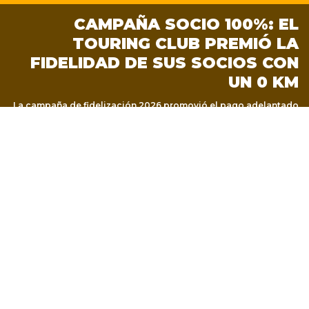
CAMPAÑA SOCIO 100%: EL
TOURING CLUB PREMIÓ LA
FIDELIDAD DE SUS SOCIOS CON
UN 0 KM
La campaña de fidelización 2026 promovió el pago adelantado
de la cuota social anual y culminó con el sorteo de un
Volkswagen Polo Track 0 km entre los socios participantes.
RECOMENDACIONES DEL
TOURING PARA LA SEMANA
SANTA
SEGURIDAD VIAL